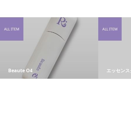
ALL ITEM
ALL ITEM
Beaute O4
エッセンス